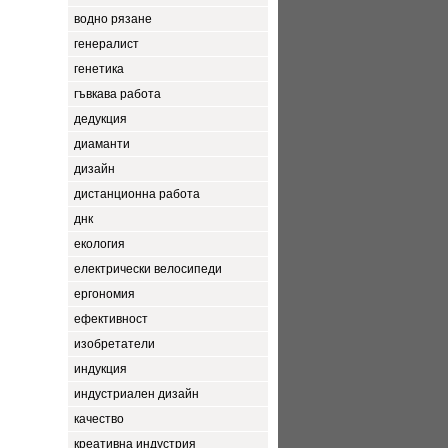
водно рязане
генералист
генетика
гъвкава работа
дедукция
диаманти
дизайн
дистанционна работа
днк
екология
електрически велосипеди
ергономия
ефективност
изобретатели
индукция
индустриален дизайн
качество
креативна индустрия