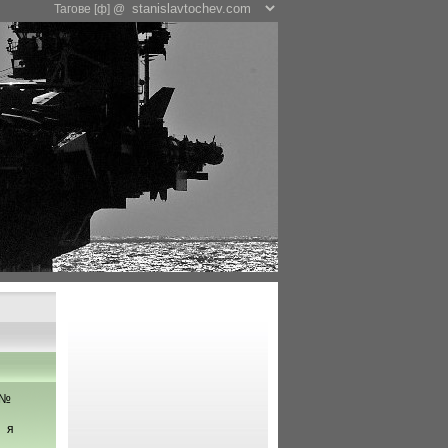
Тагове [ф] @
№
я