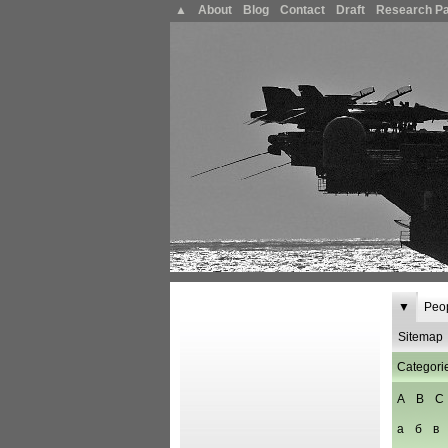
▲
About
Blog
Contact
Draft
Research P
▼
Peo
Sitemap
Categori
A
B
C
а
б
в