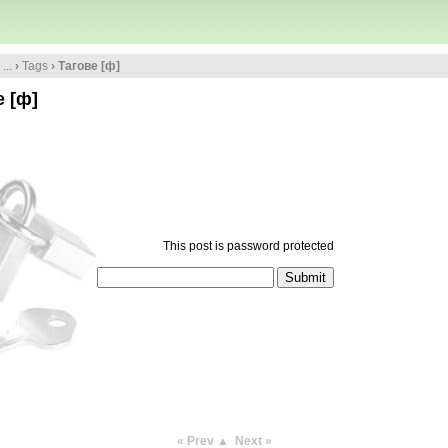
...
›
Tags
› Тагове [ф]
е [ф]
This post is password protected
« Prev
▲
Next »