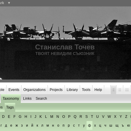
ark
▼
Станислав Точев
ТВОЯТ НЕВИДИМ СЪЮЗНИК
ple
Events
Organizations
Projects
Library
Tools
Help
::
:::
::::
Taxonomy
Links
Search
es
Tags
D
E
F
G
H
I
J
K
L
M
N
O
P
Q
R
S
T
U
V
W
X
Y
Z
г
д
е
ж
з
и
й
к
л
м
н
о
п
р
с
т
у
ф
х
ц
ч
ш
щ
ъ
ю