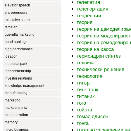
телепатия
elevator speech
телепортация
entrepreneurs
тенденции
executive search
теория
famelab
теория на демоделиран
guerrilla marketing
теория на моделиранет
head hunting
теория на ремоделиран
теория на хаоса
high performance
термоядрен синтез
ideation
техника
industrial park
технически решения
intrapreneurship
технология
investor relations
тигър
knowledge management
тинк-танк
manufacturing
титаник
marketing
того
marketing mix
тойота
materialization
томас едисон
memory
тонга
тотално управление на
micro business