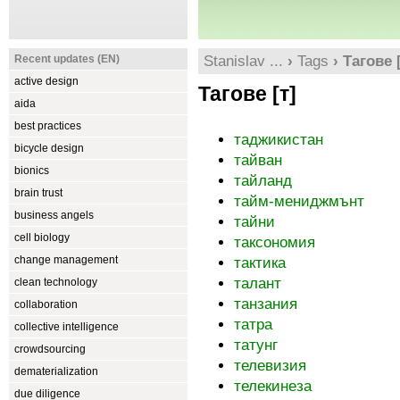
Recent updates (EN)
Stanislav ...
›
Tags
› Тагове [
active design
Тагове [т]
aida
best practices
таджикистан
bicycle design
тайван
bionics
тайланд
brain trust
тайм-мениджмънт
business angels
тайни
cell biology
таксономия
change management
тактика
талант
clean technology
танзания
collaboration
татра
collective intelligence
татунг
crowdsourcing
телевизия
dematerialization
телекинеза
due diligence