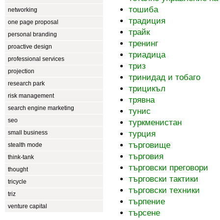
тошиба
networking
традиция
one page proposal
трайк
personal branding
тренинг
proactive design
триадица
professional services
триз
projection
тринидад и тобаго
research park
трицикъл
risk management
трявна
search engine marketing
тунис
seo
туркменистан
small business
турция
търговище
stealth mode
търговия
think-tank
търговски преговори
thought
търговски тактики
tricycle
търговски техники
triz
търпение
venture capital
търсене