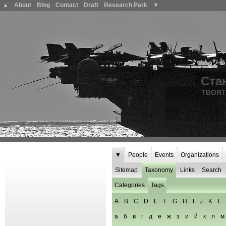
▲
About
Blog
Contact
Draft
Research Park
▼
Ста
ТВОЯТ
▼
People
Events
Organizations
Sitemap
Taxonomy
Links
Search
Categories
Tags
A
B
C
D
E
F
G
H
I
J
K
L
а
б
в
г
д
е
ж
з
и
й
к
л
м