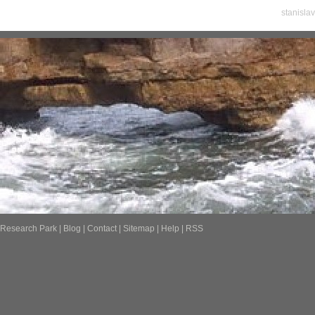
stanisla
Research Park
|
Blog
|
Contact
|
Sitemap
|
Help
|
RSS