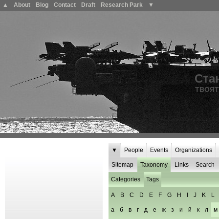
▲
About
Blog
Contact
Draft
Research Park
▼
Ста
ТВОЯТ
▼
People
Events
Organizations
Sitemap
Taxonomy
Links
Search
Categories
Tags
A
B
C
D
E
F
G
H
I
J
K
L
а
б
в
г
д
е
ж
з
и
й
к
л
м