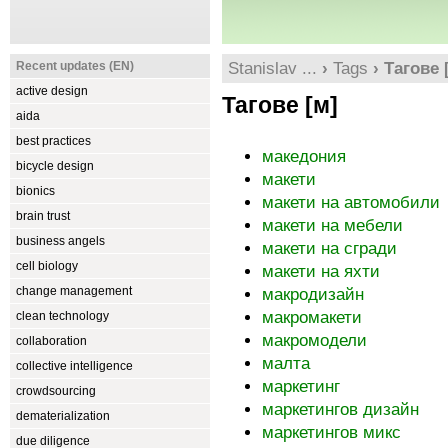
Recent updates (EN)
Stanislav ...
›
Tags
› Тагове 
active design
Тагове [м]
aida
best practices
македония
bicycle design
макети
bionics
макети на автомобили
brain trust
макети на мебели
business angels
макети на сгради
cell biology
макети на яхти
change management
макродизайн
макромакети
clean technology
макромодели
collaboration
малта
collective intelligence
маркетинг
crowdsourcing
маркетингов дизайн
dematerialization
маркетингов микс
due diligence