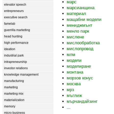
марс
elevator speech
марсианщина
entrepreneurs
материал
executive search
мащабни модели
famelab
мениджмънт
guerrilla marketing
менло парк
head hunting
мислене
мислообработка
high performance
мислопровод
ideation
млм
industrial park
модели
intrapreneurship
моделиране
investor relations
монтана
knowledge management
морзов конус
manufacturing
москва
marketing
мрз
marketing mix
мъглиж
materialization
мърчандайзинг
memory
...
micro business